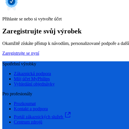
Přihlaste se nebo si vytvořte účet
Zaregistrujte svůj výrobek
Okamžitě získáte přístup k návodům, personalizované podpoře a dalš
Zaregistrujte se nyní
Spotřební výrobky
Zákaznická podpora
Můj účet MyPhilips
Vyhledání objednávky
Pro profesionály
Prozkoumat
Kontakt a podpora
Portál zákaznických služeb
Centrum zdrojů