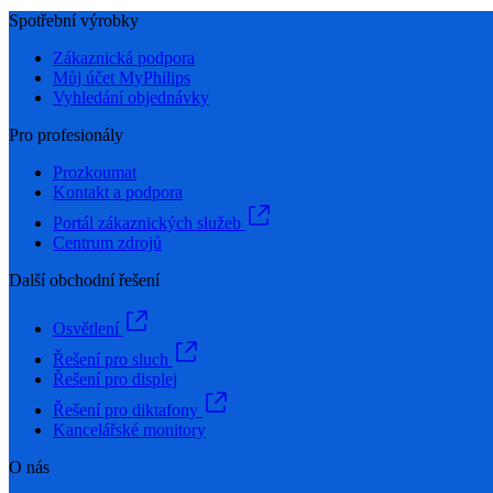
Spotřební výrobky
Zákaznická podpora
Můj účet MyPhilips
Vyhledání objednávky
Pro profesionály
Prozkoumat
Kontakt a podpora
Portál zákaznických služeb
Centrum zdrojů
Další obchodní řešení
Osvětlení
Řešení pro sluch
Řešení pro displej
Řešení pro diktafony
Kancelářské monitory
O nás