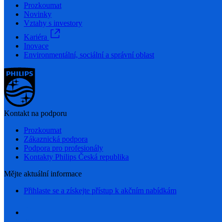
Prozkoumat
Novinky
Vztahy s investory
Kariéra
Inovace
Environmentální, sociální a správní oblast
Kontakt na podporu
Prozkoumat
Zákaznická podpora
Podpora pro profesionály
Kontakty Philips Česká republika
Mějte aktuální informace
Přihlaste se a získejte přístup k akčním nabídkám