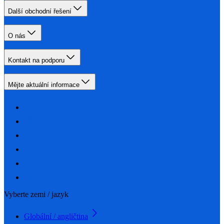
Další obchodní řešení
O nás
Kontakt na podporu
Mějte aktuální informace
Vyberte zemi / jazyk
Globální / angličtina