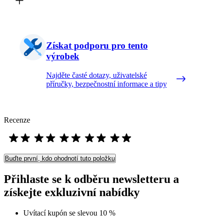
Získat podporu pro tento
výrobek
Najděte časté dotazy, uživatelské
příručky, bezpečnostní informace a tipy
Recenze
Buďte první, kdo ohodnotí tuto položku
Přihlaste se k odběru newsletteru a
získejte exkluzivní nabídky
Uvítací kupón se slevou 10 %