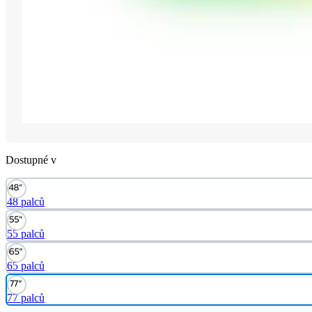
Dostupné v
48 palců
55 palců
65 palců
77 palců