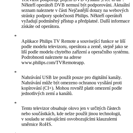
Někteří operátoři DVB nemusí být podporováni. Aktuální
seznam naleznete v části Nejčastější dotazy na webových
stránky podpory společnosti Philips. Někteří operátoři
vyžadují podmíněný přístup a předplatné. Další informace
získáte od operátora.
Aplikace Philips TV Remote a související funkce se liší
podle modelu televizoru, operátora a země, stejně jako se
liší podle modelu chytrého zařízení a operačního systému.
Podrobnosti naleznete na adrese
www.philips.com/TVRemoteapp.
Nahrávání USB lze použít pouze pro digitální kanály.
Nahrávání může být omezeno ochranou vysílání proti
kopírování (CI+). Mohou rovněž platit omezení podle
jednotlivých zemí a kanálů.
Tento televizor obsahuje olovo jen v určitých částech
nebo součástkách, kde nelze použít jinou technologii,
v souladu se stávajícími osvobozujícími klauzulemi
směrnice RoHS.