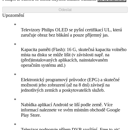
Odeslat
Upozornění
Televizory Philips OLED se pyšní certifikací UL, která
zaručuje obraz bez blikání a pouze příjemný jas.
Kapacita paměti (Flash): 16 G, skutečná kapacita volného
místa na disku se může lišit (v závislosti např. na
(před)instalovaných aplikacích, nainstalovaném
operačním systému atd.)
Elektronický programový průvodce (EPG) a skutečné
možnosti jeho zobrazení (až na 8 dní) závisejí na
jednotlivých zemích a poskytovatelích služeb.
Nabídka aplikací Android se liší podle země. Více
informací naleznete ve svém místním obchodě Google
Play Store.
Televizor podporuje příjem DVB vysílání ‚Free to air‘.