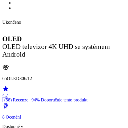
Ukončeno
OLED
OLED televizor 4K UHD se systémem
Android
65OLED806/12
4.7
| (58)
Recenze
| 94% Doporučuje tento produkt
8 Ocenění
Dostupné v