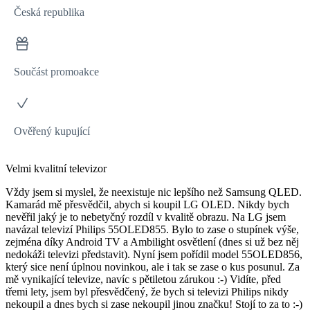
Česká republika
Součást promoakce
Ověřený kupující
Velmi kvalitní televizor
Vždy jsem si myslel, že neexistuje nic lepšího než Samsung QLED.
Kamarád mě přesvědčil, abych si koupil LG OLED. Nikdy bych
nevěřil jaký je to nebetyčný rozdíl v kvalitě obrazu. Na LG jsem
navázal televizí Philips 55OLED855. Bylo to zase o stupínek výše,
zejména díky Android TV a Ambilight osvětlení (dnes si už bez něj
nedokáži televizi představit). Nyní jsem pořídil model 55OLED856,
který sice není úplnou novinkou, ale i tak se zase o kus posunul. Za
mě vynikající televize, navíc s pětiletou zárukou :-) Vidíte, před
třemi lety, jsem byl přesvědčený, že bych si televizi Philips nikdy
nekoupil a dnes bych si zase nekoupil jinou značku! Stojí to za to :-)