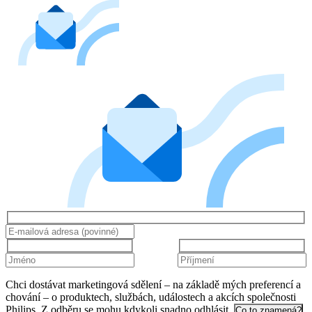
Chci dostávat marketingová sdělení – na základě mých preferencí a
chování – o produktech, službách, událostech a akcích společnosti
Philips. Z odběru se mohu kdykoli snadno odhlásit.
Co to znamená?