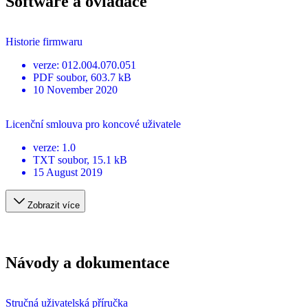
Software a ovladače
Historie firmwaru
verze
:
012.004.070.051
PDF
soubor
, 603.7 kB
10 November 2020
Licenční smlouva pro koncové uživatele
verze
:
1.0
TXT
soubor
, 15.1 kB
15 August 2019
Zobrazit více
Návody a dokumentace
Stručná uživatelská příručka