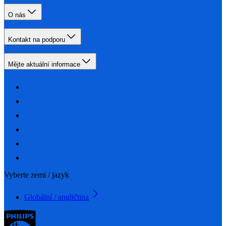
O nás
Kontakt na podporu
Mějte aktuální informace
Vyberte zemi / jazyk
Globální / angličtina