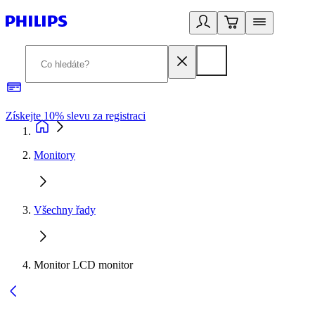
Získejte 10% slevu za registraci
3
Monitory
Všechny řady
Monitor LCD monitor