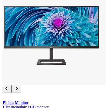
Philips Monitor
Ultraširokoúhlý LCD monitor