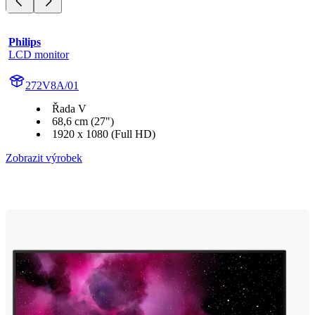
Philips
LCD monitor
272V8A/01
Řada V
68,6 cm (27")
1920 x 1080 (Full HD)
Zobrazit výrobek