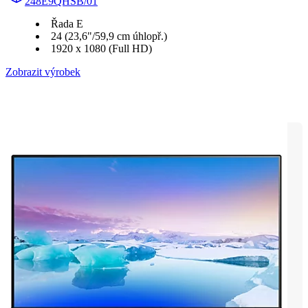
248E9QHSB/01
Řada E
24 (23,6"/59,9 cm úhlopř.)
1920 x 1080 (Full HD)
Zobrazit výrobek