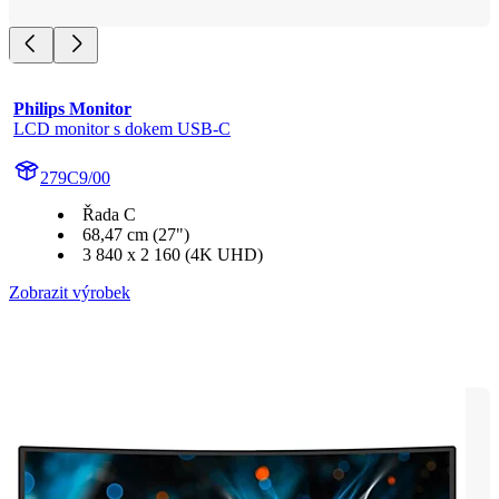
Philips Monitor
LCD monitor s dokem USB-C
279C9/00
Řada C
68,47 cm (27")
3 840 x 2 160 (4K UHD)
Zobrazit výrobek