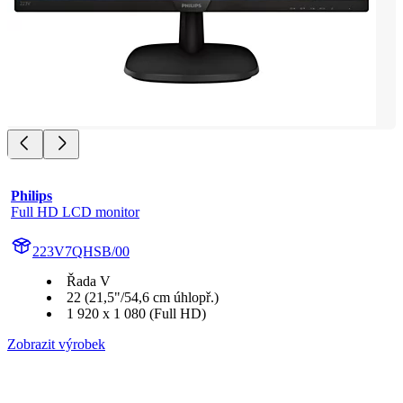
Philips
Full HD LCD monitor
223V7QHSB/00
Řada V
22 (21,5"/54,6 cm úhlopř.)
1 920 x 1 080 (Full HD)
Zobrazit výrobek