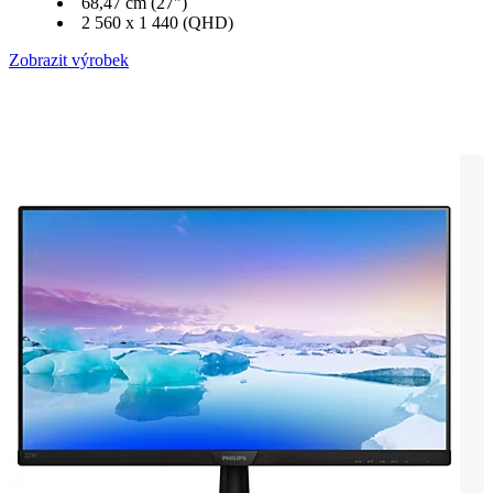
68,47 cm (27")
2 560 x 1 440 (QHD)
Zobrazit výrobek