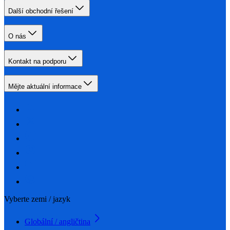
Další obchodní řešení
O nás
Kontakt na podporu
Mějte aktuální informace
Vyberte zemi / jazyk
Globální / angličtina