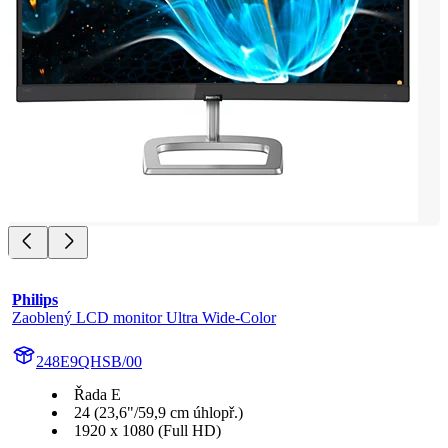
Philips
Zaoblený LCD monitor Ultra Wide-Color
248E9QHSB/00
Řada E
24 (23,6"/59,9 cm úhlopř.)
1920 x 1080 (Full HD)