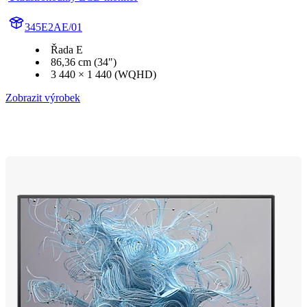
345E2AE/01
Řada E
86,36 cm (34")
3 440 × 1 440 (WQHD)
Zobrazit výrobek