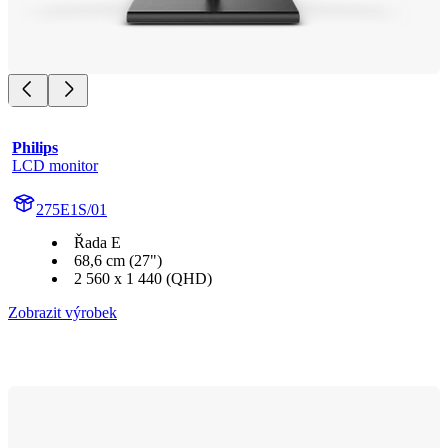
Philips
LCD monitor
275E1S/01
Řada E
68,6 cm (27")
2 560 x 1 440 (QHD)
Zobrazit výrobek