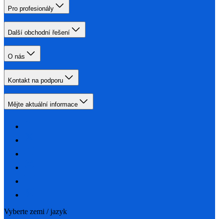
Pro profesionály
Další obchodní řešení
O nás
Kontakt na podporu
Mějte aktuální informace
Vyberte zemi / jazyk