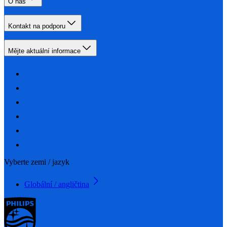
O nás
Kontakt na podporu
Mějte aktuální informace
Vyberte zemi / jazyk
Globální / angličtina