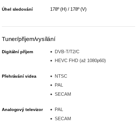
178º (H) / 178º (V)
Úhel sledování
Tuner/příjem/vysílání
DVB-T/T2/C
Digitální příjem
HEVC FHD (až 1080p60)
NTSC
Přehrávání videa
PAL
SECAM
PAL
Analogový televizor
SECAM