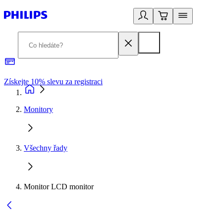
Získejte 10% slevu za registraci
3
Monitory
Všechny řady
Monitor LCD monitor