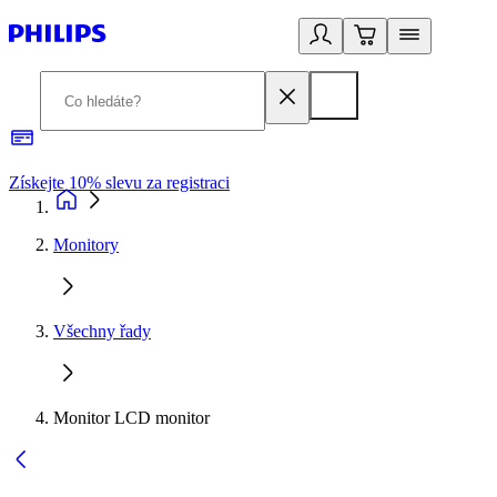
Získejte 10% slevu za registraci
3
Monitory
Všechny řady
Monitor LCD monitor