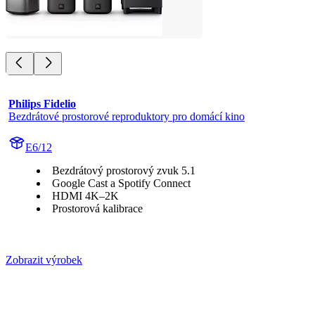
Philips Fidelio
Bezdrátové prostorové reproduktory pro domácí kino
E6/12
Bezdrátový prostorový zvuk 5.1
Google Cast a Spotify Connect
HDMI 4K–2K
Prostorová kalibrace
Zobrazit výrobek