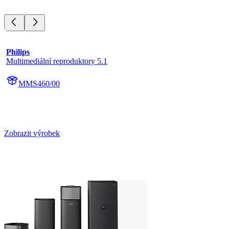
Philips
Multimediální reproduktory 5.1
MMS460/00
Zobrazit výrobek