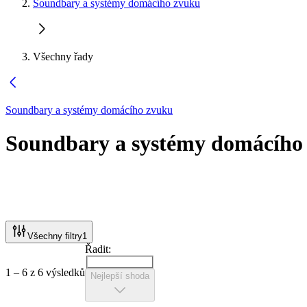
Soundbary a systémy domácího zvuku
Všechny řady
Soundbary a systémy domácího zvuku
Soundbary a systémy domácího
Všechny filtry
1
Řadit:
1 – 6 z 6 výsledků
Nejlepší shoda