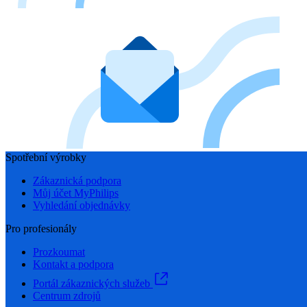
Spotřební výrobky
Zákaznická podpora
Můj účet MyPhilips
Vyhledání objednávky
Pro profesionály
Prozkoumat
Kontakt a podpora
Portál zákaznických služeb
Centrum zdrojů