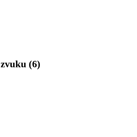
 zvuku
(
6
)