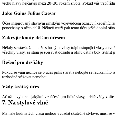
vrchu hlavy nejčastěji mezi 20–30. rokem života. Pokud vás trápí řídn
Jako Gaius Julius Caesar
Účes inspirovaný slavným římským vojevůdcem označují kadeřníci z
ponechány o něco delší. Někteří muži pak tento účes ještě doplní of
Zakryjte kouty delším účesem
Někdy se stává, že i muže s hustými vlasy trápí ustupující vlasy a tvoří
všechny vlasy, ze stran je sčesávat dozadu a ofinu dát na bok, 
zvlnit 
Řešení pro drsňáky
Pokud se vám nechce se o účes příliš starat a nebojíte se radikálního ř
rozhodně stěžovat nemohou.
Vždy krátký účes
Ať už si vyberete jakýkoliv z účesů pro řídké vlasy, určitě vždy 
volte 
7. Na stylové vlně
Majitelé kudrnatých vlasů mohou vypadat skutečně stylově, musí se vš