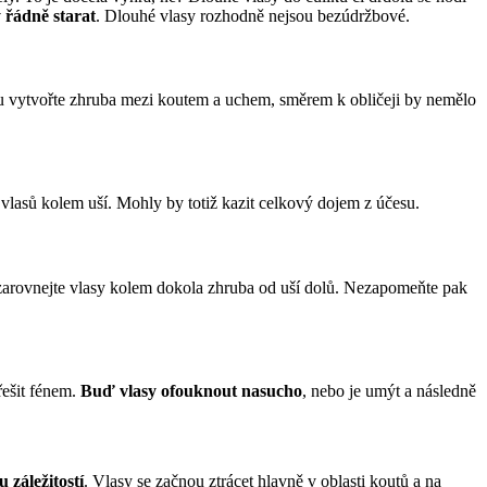
y řádně starat
. Dlouhé vlasy rozhodně nejsou bezúdržbové.
nku vytvořte zhruba mezi koutem a uchem, směrem k obličeji by nemělo 
i vlasů kolem uší. Mohly by totiž kazit celkový dojem z účesu.
zarovnejte vlasy kolem dokola zhruba od uší dolů. Nezapomeňte pak 
ešit fénem. 
Buď vlasy ofouknout nasucho
, nebo je umýt a následně 
 záležitostí
. Vlasy se začnou ztrácet hlavně v oblasti koutů a na 