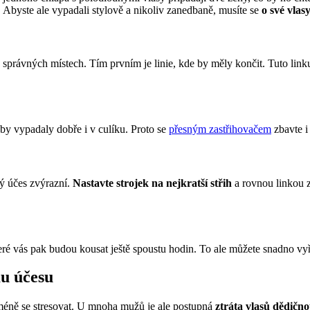
byste ale vypadali stylově a nikoliv zanedbaně, musíte se 
o své vlas
 na správných místech. Tím prvním je linie, kde by měly končit. Tuto li
aby vypadaly dobře i v culíku. Proto se 
přesným zastřihovačem
 zbavte 
ý účes zvýrazní. 
Nastavte strojek na nejkratší střih
 a rovnou linkou 
eré vás pak budou kousat ještě spoustu hodin. To ale můžete snadno vyř
u účesu
t méně se stresovat. U mnoha mužů je ale postupná 
ztráta vlasů dědičnou