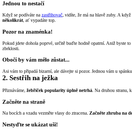
Jednou to nestačí
Když se podíváte na 
zastřihovač
, vidíte, že má na hlavě zuby. A kdy
několikrát
, ať vypadáte top.
Pozor na znaménka!
Pokud jdete dohola poprvé, určitě buďte hodně opatrní. Aniž byste to t
zbrklosti.
Obočí by vám mělo zůstat...
Asi vám to připadá bizarní, ale dávejte si pozor. Jednou vám u spánku
2. Sestřih na ježka
Přiznáváme, 
žebříček popularity úplně netrhá
. Na druhou stranu, k
Začněte na straně
Na bocích a vzadu vezměte vlasy do ztracena. 
Začněte zhruba na dé
Nestyďte se ukázat uši!