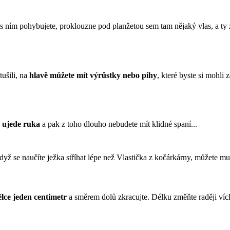
ž s ním pohybujete, proklouzne pod planžetou sem tam nějaký vlas, a ty
ušili, na 
hlavě můžete mít výrůstky nebo pihy
, které byste si mohli
 
ujede ruka
 a pak z toho dlouho nebudete mít klidné spaní...
dyž se naučíte ježka stříhat lépe než Vlastička z kočárkárny, můžete mu
lce jeden centimetr
 a směrem dolů zkracujte. Délku změňte raději víc