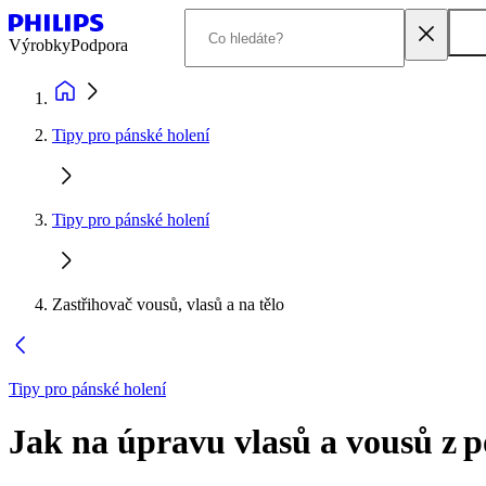
Výrobky
Podpora
Tipy pro pánské holení
Tipy pro pánské holení
Zastřihovač vousů, vlasů a na tělo
Tipy pro pánské holení
Jak na úpravu vlasů a vousů z 