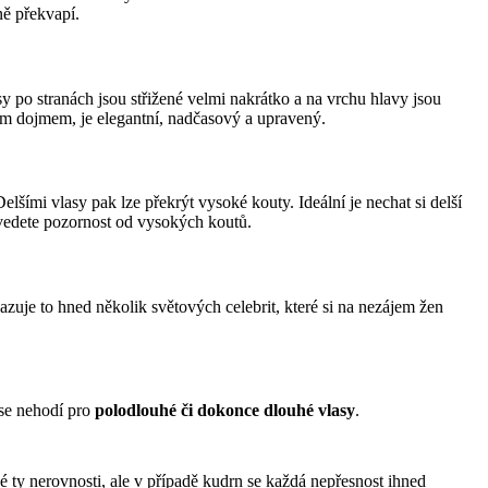
ně překvapí.
sy po stranách jsou střižené velmi nakrátko a na vrchu hlavy jsou 
ným dojmem, je elegantní, nadčasový a upravený.
Delšími vlasy pak lze překrýt vysoké kouty. Ideální je nechat si delší 
dvedete pozornost od vysokých koutů.
azuje to hned několik světových celebrit, které si na nezájem žen 
 se nehodí pro 
polodlouhé či dokonce dlouhé vlasy
.
 ty nerovnosti, ale v případě kudrn se každá nepřesnost ihned 