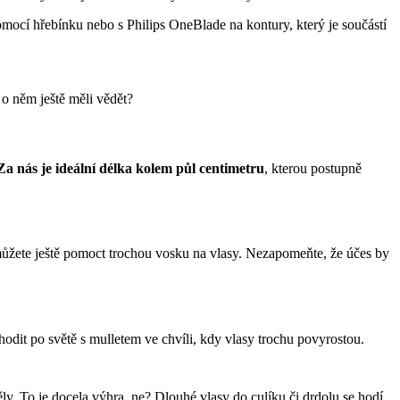
omocí hřebínku nebo s Philips OneBlade na kontury, který je součástí 
e o něm ještě měli vědět?
Za nás je ideální délka kolem půl centimetru
, kterou postupně 
můžete ještě pomoct trochou vosku na vlasy. Nezapomeňte, že účes by 
hodit po světě s mulletem ve chvíli, kdy vlasy trochu povyrostou.
y. To je docela výhra, ne? Dlouhé vlasy do culíku či drdolu se hodí 