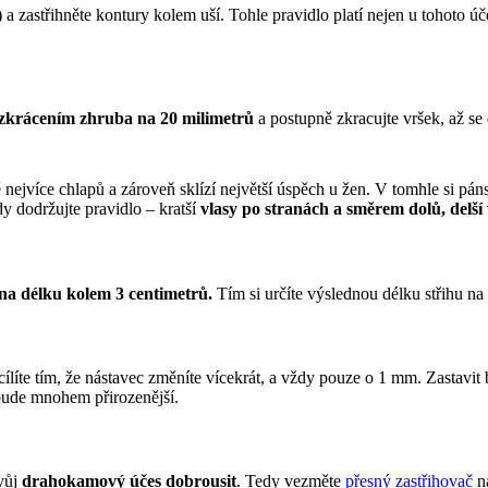
 a zastřihněte kontury kolem uší. Tohle pravidlo platí nejen u tohoto úče
 zkrácením zhruba na 20 milimetrů
 a postupně zkracujte vršek, až se
ě nejvíce chlapů a zároveň sklízí největší úspěch u žen. V tomhle si pán
y dodržujte pravidlo – kratší 
vlasy po stranách a směrem dolů, delší
 na délku kolem 3 centimetrů.
 Tím si určíte výslednou délku střihu n
líte tím, že nástavec změníte vícekrát, a vždy pouze o 1 mm. Zastavit 
bude mnohem přirozenější.
vůj 
drahokamový účes dobrousit
. Tedy vezměte 
přesný zastřihovač
 n