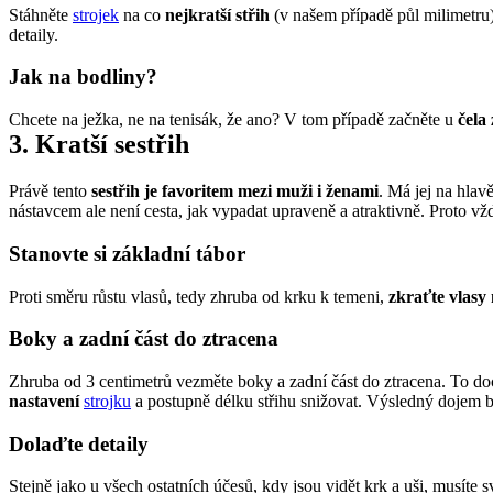
Stáhněte 
strojek
 na co 
nejkratší střih
 (v našem případě půl milimetru)
detaily.
Jak na bodliny?
Chcete na ježka, ne na tenisák, že ano? V tom případě začněte u 
čela
3. Kratší sestřih
Právě tento 
sestřih je favoritem mezi muži i ženami
. Má jej na hlav
nástavcem ale není cesta, jak vypadat upraveně a atraktivně. Proto vžd
Stanovte si základní tábor
Proti směru růstu vlasů, tedy zhruba od krku k temeni, 
zkraťte vlasy
Boky a zadní část do ztracena
Zhruba od 3 centimetrů vezměte boky a zadní část do ztracena. To docí
nastavení
strojku
 a postupně délku střihu snižovat. Výsledný dojem 
Dolaďte detaily
Stejně jako u všech ostatních účesů, kdy jsou vidět krk a uši, musíte s