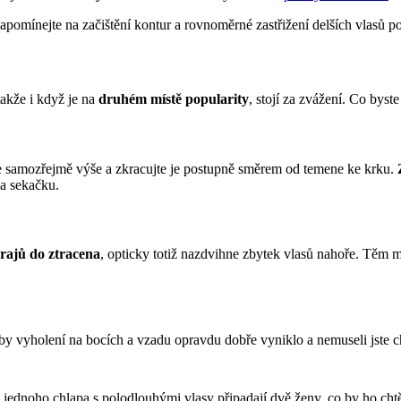
zapomínejte na začištění kontur a rovnoměrné zastřižení delších vlasů p
akže i když je na 
druhém místě popularity
, stojí za zvážení. Co byst
te samozřejmě výše a zkracujte je postupně směrem od temene ke krku. 
na sekačku.
rajů do ztracena
, opticky totiž nazdvihne zbytek vlasů nahoře. Těm 
aby vyholení na bocích a vzadu opravdu dobře vyniklo a nemuseli jste c
 jednoho chlapa s polodlouhými vlasy připadají dvě ženy, co by ho chtěl