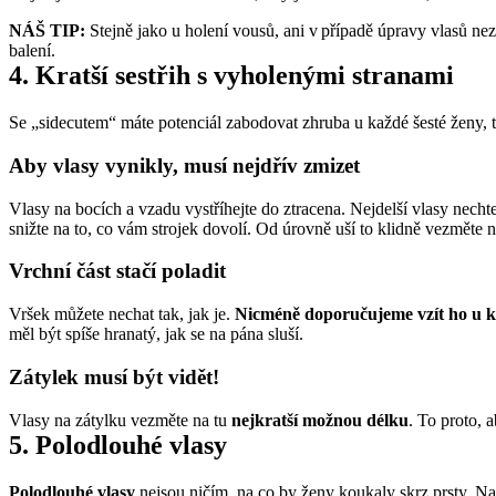
NÁŠ TIP:
 Stejně jako u holení vousů, ani v případě úpravy vlasů ne
balení.
4. Kratší sestřih s vyholenými stranami
Se „sidecutem“ máte potenciál zabodovat zhruba u každé šesté ženy, t
Aby vlasy vynikly, musí nejdřív zmizet
Vlasy na bocích a vzadu vystříhejte do ztracena. Nejdelší vlasy nech
snižte na to, co vám strojek dovolí. Od úrovně uší to klidně vezměte 
Vrchní část stačí poladit
Vršek můžete nechat tak, jak je. 
Nicméně doporučujeme vzít ho u k
měl být spíše hranatý, jak se na pána sluší.
Zátylek musí být vidět!
Vlasy na zátylku vezměte na tu 
nejkratší možnou délku
. To proto, 
5. Polodlouhé vlasy
Polodlouhé vlasy
 nejsou ničím, na co by ženy koukaly skrz prsty. Na