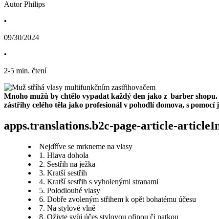
Autor Philips
•
09/30/2024
•
2
-
5
min. čtení
Mnoho mužů by chtělo vypadat každý den jako z  barber shopu. Na
zástřihy celého těla jako profesionál v pohodlí domova, s pomocí j
apps.translations.b2c-page-article-article
Nejdříve se mrkneme na vlasy
1. Hlava dohola
2. Sestřih na ježka
3. Kratší sestřih
4. Kratší sestřih s vyholenými stranami
5. Polodlouhé vlasy
6. Dobře zvoleným střihem k opět bohatému účesu
7. Na stylové vlně
8. Oživte svůj účes stylovou ofinou či patkou