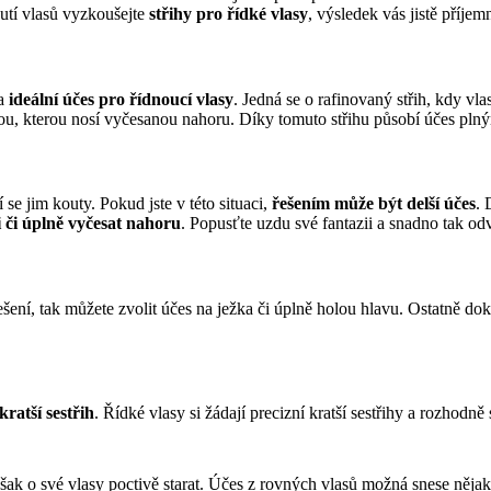
utí vlasů vyzkoušejte 
střihy pro řídké vlasy
, výsledek vás jistě příjem
a 
ideální účes pro řídnoucí vlasy
. Jedná se o rafinovaný střih, kdy vla
inou, kterou nosí vyčesanou nahoru. Díky tomuto střihu působí účes pl
 se jim kouty. Pokud jste v této situaci, 
řešením může být delší účes
. 
ji či úplně vyčesat nahoru
. Popusťte uzdu své fantazii a snadno tak o
ešení, tak můžete zvolit účes na ježka či úplně holou hlavu. Ostatně dok
kratší sestřih
. Řídké vlasy si žádají precizní kratší sestřihy a rozhodně
ak o své vlasy poctivě starat. Účes z rovných vlasů možná snese nějaké