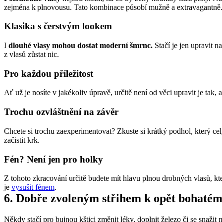
zejména k plnovousu. Tato kombinace působí mužně a extravagantně. A
Klasika s čerstvým lookem
I 
dlouhé vlasy mohou dostat moderní šmrnc.
 Stačí je jen upravit
z vlasů zůstat nic.
Pro každou příležitost
Ať už je nosíte v jakékoliv úpravě, určitě není od věci upravit je tak, 
Trochu ozvláštnění na závěr
Chcete si trochu zaexperimentovat? Zkuste si krátký podhol, který cel
začistit krk.
Fén? Není jen pro holky
Z tohoto zkracování určitě budete mít hlavu plnou drobných vlasů, kt
je 
vysušit fénem
.
6. Dobře zvoleným střihem k opět bohatém
Někdy stačí pro bujnou kštici změnit léky, doplnit železo či se snaži