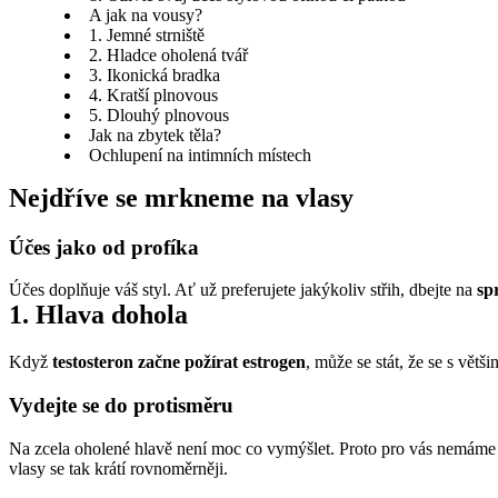
A jak na vousy?
1. Jemné strniště
2. Hladce oholená tvář
3. Ikonická bradka
4. Kratší plnovous
5. Dlouhý plnovous
Jak na zbytek těla?
Ochlupení na intimních místech
Nejdříve se mrkneme na vlasy
Účes jako od profíka
Účes doplňuje váš styl. Ať už preferujete jakýkoliv střih, dbejte na 
sp
1. Hlava dohola
Když 
testosteron začne požírat estrogen
, může se stát, že se s větš
Vydejte se do protisměru
Na zcela oholené hlavě není moc co vymýšlet. Proto pro vás nemáme 
vlasy se tak krátí rovnoměrněji.