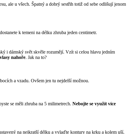
su, ale u všech. Špatný a dobrý sestřih totiž od sebe odlišují jenom 
 dostanete k temeni na délku zhruba jeden centimetr.
ský i dámský svět skvěle rozumějí. Vzít si celou hlavu jedním 
 vlasy nahoře
. Jak na to?
a bocích a vzadu. Ovšem jen tu nejdelší možnou.
byste se měli zhruba na 5 milimetrech. 
Nebojte se využít více 
astavený na nejkratší délku a vylaďte kontury na krku a kolem uší.