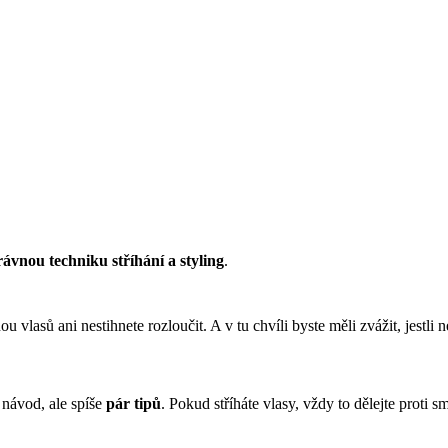
rávnou techniku stříhání a styling
.
inou vlasů ani nestihnete rozloučit. A v tu chvíli byste měli zvážit, jestl
návod, ale spíše 
pár tipů
. Pokud stříháte vlasy, vždy to dělejte proti 