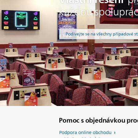
každou spoluprác
Podívejte se na všechny případové s
Pomoc s objednávkou pro
Podpora online obchodu