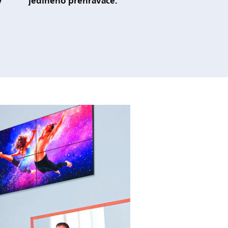
y
jediného přehrávače.