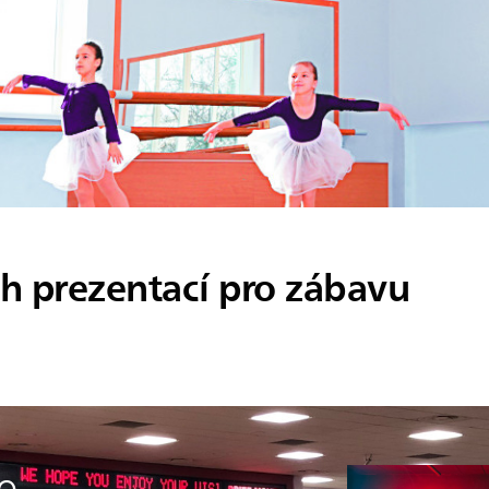
ch prezentací pro zábavu
o