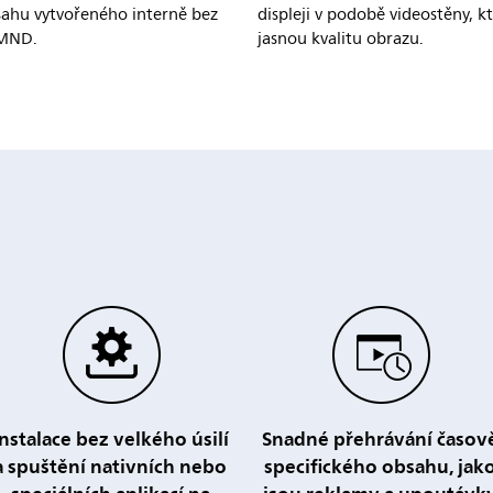
sahu vytvořeného interně bez
displeji v podobě videostěny, k
CMND.
jasnou kvalitu obrazu.
Instalace bez velkého úsilí
Snadné přehrávání časov
a spuštění nativních nebo
specifického obsahu, jak