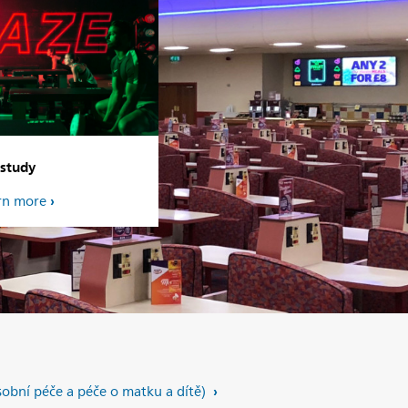
 study
arn more
obní péče a péče o matku a dítě)