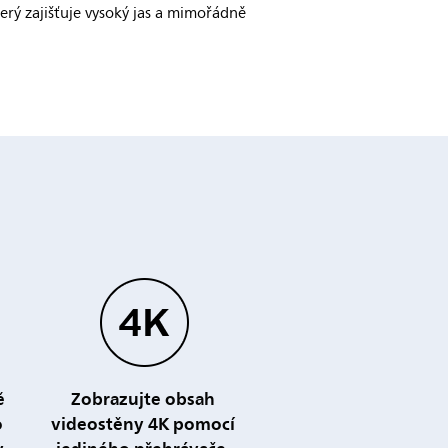
terý zajišťuje vysoký jas a mimořádně
ě
Zobrazujte obsah
o
videostěny 4K pomocí