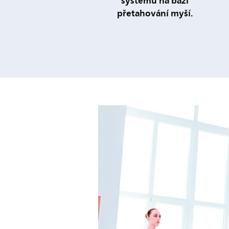
systému na bázi
přetahování myší.