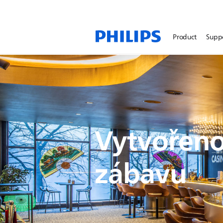
Product
Supp
Vytvořeno
zábavu