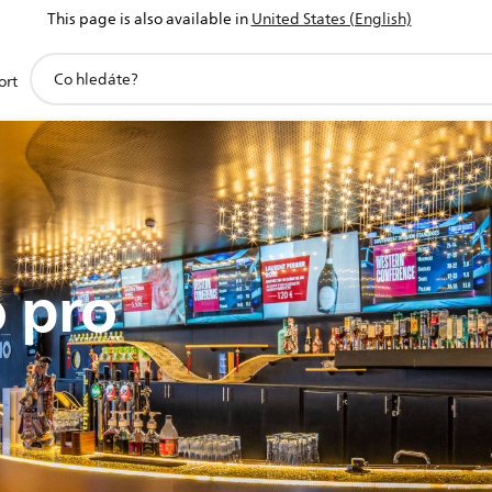
This page is also available in
United States (English)
support
ort
search
icon
 pro