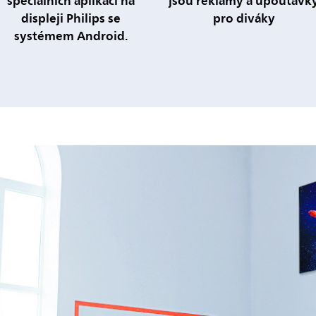
speciálních aplikací na
jsou reklamy a upoutávk
displeji Philips se
pro diváky
systémem Android.