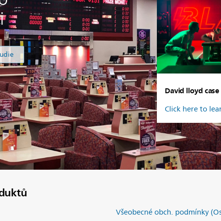
i
tudie
David lloyd case
Click here to le
duktů
Všeobecné obch. podmínky (Os