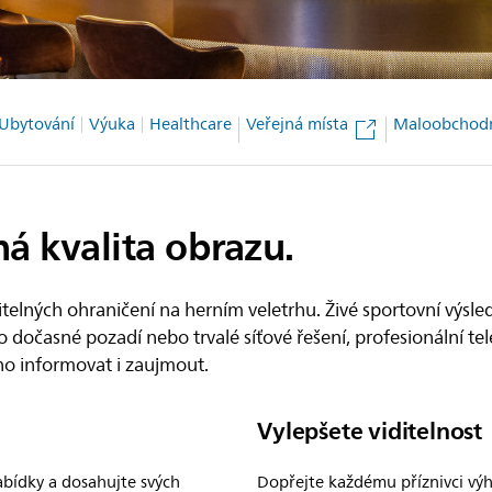
Ubytování
Výuka
Healthcare
Veřejná místa
Maloobchodn
á kvalita obrazu.
elných ohraničení na herním veletrhu. Živé sportovní výsledk
 o dočasné pozadí nebo trvalé síťové řešení, profesionální tel
no informovat i zaujmout.
Vylepšete viditelnost
abídky a dosahujte svých
Dopřejte každému příznivci výh