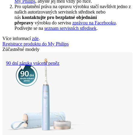
My Philips
, abyste jej měli vždy po ruce.
Pro uplatnění práva na opravu výrobku stačí navštívit jedno z 
našich autorizovaných servisních středisek nebo 
nás 
kontaktujte pro bezplatné objednání 
přepravy
 výrobku do servisu 
zprávou na Facebooku
. 
Podívejte se na 
seznam servisních středisek
.
Více informací 
zde
.
Registrace produktu do My Philips
Zúčastněné modely
90 dní záruka vrácení peněz