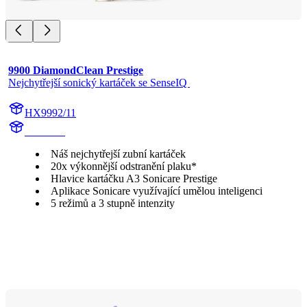
9900 DiamondClean Prestige
Nejchytřejší sonický kartáček se SenseIQ 
HX9992/11
HX999C
Náš nejchytřejší zubní kartáček
20x výkonnější odstranění plaku*
Hlavice kartáčku A3 Sonicare Prestige
Aplikace Sonicare využívající umělou inteligenci
5 režimů a 3 stupně intenzity