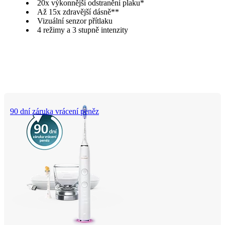
20x výkonnější odstranění plaku*
Až 15x zdravější dásně**
Vizuální senzor přítlaku
4 režimy a 3 stupně intenzity
90 dní záruka vrácení peněz