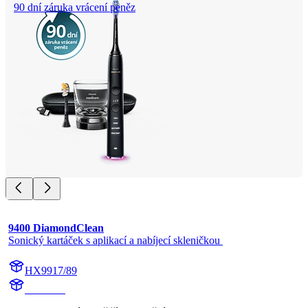
90 dní záruka vrácení peněz
9400 DiamondClean
Sonický kartáček s aplikací a nabíjecí skleničkou 
HX9917/89
HX992B