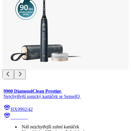
9900 DiamondClean Prestige 
Nejchytřejší sonický kartáček se SenseIQ 
HX9992/42
HX999B
Náš nejchytřejší zubní kartáček