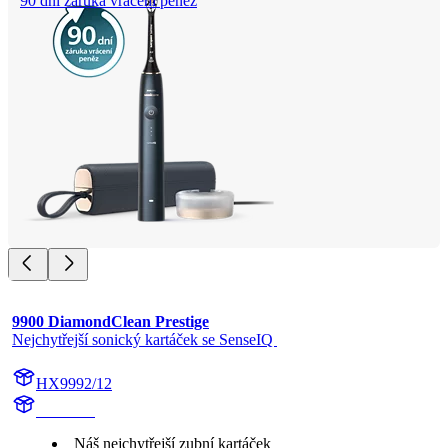
90 dní záruka vrácení peněz
9900 DiamondClean Prestige
Nejchytřejší sonický kartáček se SenseIQ 
HX9992/12
HX999B
Náš nejchytřejší zubní kartáček