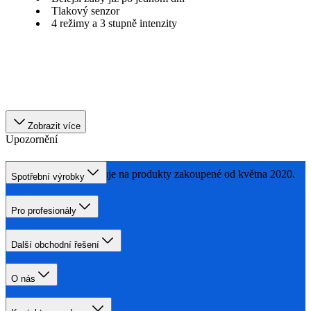
Tlakový senzor
4 režimy a 3 stupně intenzity
Zobrazit více
Upozornění
Tato akce se vztahuje na produkty zakoupené od května 2020.
Spotřební výrobky
Pro profesionály
Další obchodní řešení
O nás