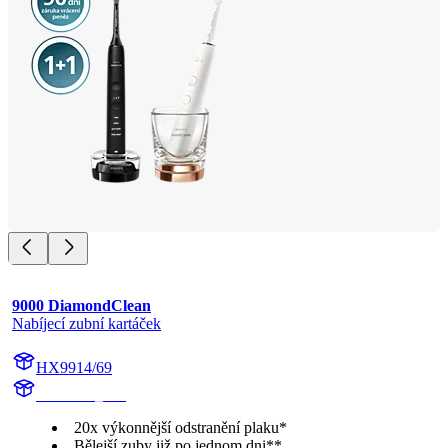
9000 DiamondClean
Nabíjecí zubní kartáček
HX9914/69
HX991B_BK
20x výkonnější odstranění plaku*
Bělejší zuby již po jednom dni**