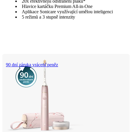
20x efektivnější odstranění plaku*
Hlavice kartáčku Premium All-in-One
Aplikace Sonicare využívající umělou inteligenci
5 režimů a 3 stupně intenzity
90 dní záruka vrácení peněz