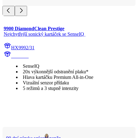
9900 DiamondClean Prestige
Nejchytřejší sonický kartáček se SenseIQ 
HX9992/31
HX999P
SenseIQ
20x výkonnější odstranění plaku*
Hlava kartáčku Premium All-in-One
Vizuální senzor přítlaku
5 režimů a 3 stupně intenzity