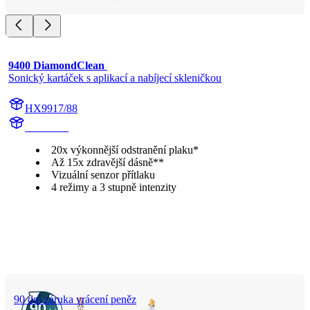
9400 DiamondClean 
Sonický kartáček s aplikací a nabíjecí skleničkou
HX9917/88
HX992W
20x výkonnější odstranění plaku*
Až 15x zdravější dásně**
Vizuální senzor přítlaku
4 režimy a 3 stupně intenzity
90 dní záruka vrácení peněz