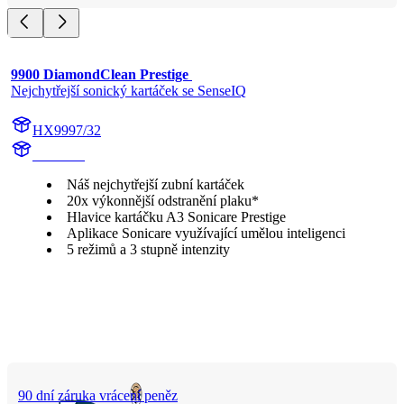
9900 DiamondClean Prestige 
Nejchytřejší sonický kartáček se SenseIQ
HX9997/32
HX999L
Náš nejchytřejší zubní kartáček
20x výkonnější odstranění plaku*
Hlavice kartáčku A3 Sonicare Prestige
Aplikace Sonicare využívající umělou inteligenci
5 režimů a 3 stupně intenzity
90 dní záruka vrácení peněz