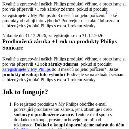
Kvalitě a zpracování našich Philips produktů věříme, a proto jsme si
pro vás připravili +1 rok záruky zdarma, pokud si produkt
1
zaregistrujete v My Philips do 3 měsíců od jeho pořízení.
Jaké
produkty obsahují tuto výhodu? Podívejte se na aktuální seznam
nabízených výrobků Philips s extra 1 rokem záruky.
Nakupte do 31-12-2026, zaregistrujte se do 31-12-2026
Prodloužená záruka +1 rok na produkty Philips 
Sonicare
Kvalitě a zpracování našich Philips produktů věříme, a proto jsme si 
pro vás připravili 
+1 rok záruky zdarma
, pokud si produkt 
zaregistrujete v My Philips
 do 3 měsíců od jeho pořízení*. 
Jaké 
produkty obsahují tuto výhodu? 
Podívejte se na aktuální seznam 
nabízených výrobků Philips s extra 1 rokem záruky.
Jak to funguje?
Po registraci produktu v My Philips obdržíte e-mail 
potvrzující prodlouženou záruku, jenž obsahuje i 
číslo 
smlouvy o prodloužené záruce
. Tento e-mail spolu s 
dokladem o koupi, prosím, uchovejte pro případ 
reklamace. 
Doklad o koupi doporučujeme nahrát do účtu 