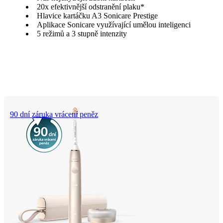
20x efektivnější odstranění plaku*
Hlavice kartáčku A3 Sonicare Prestige
Aplikace Sonicare využívající umělou inteligenci
5 režimů a 3 stupně intenzity
90 dní záruka vrácení peněz