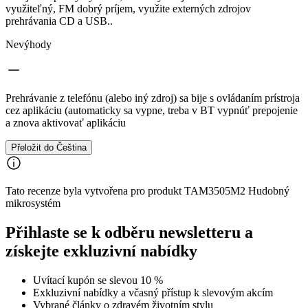
využiteľný, FM dobrý príjem, využite externých zdrojov
prehrávania CD a USB..
Nevýhody
Prehrávanie z telefónu (alebo iný zdroj) sa bije s ovládaním prístroja
cez aplikáciu (automaticky sa vypne, treba v BT vypnúť prepojenie
a znova aktivovať aplikáciu
Přeložit do Čeština
Tato recenze byla vytvořena pro produkt TAM3505M2 Hudobný
mikrosystém
Přihlaste se k odběru newsletteru a
získejte exkluzivní nabídky
Uvítací kupón se slevou 10 %
Exkluzivní nabídky a včasný přístup k slevovým akcím
Vybrané články o zdravém životním stylu