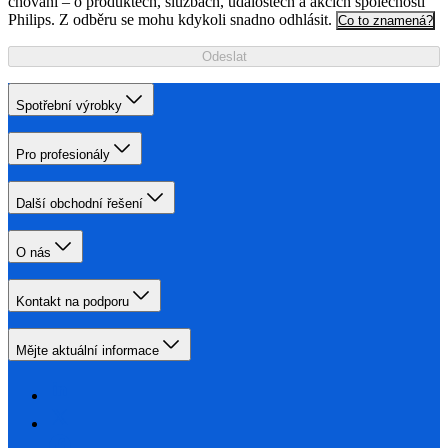
chování – o produktech, službách, událostech a akcích společnosti
Philips. Z odběru se mohu kdykoli snadno odhlásit.
Co to znamená?
Odeslat
Spotřební výrobky
Pro profesionály
Další obchodní řešení
O nás
Kontakt na podporu
Mějte aktuální informace