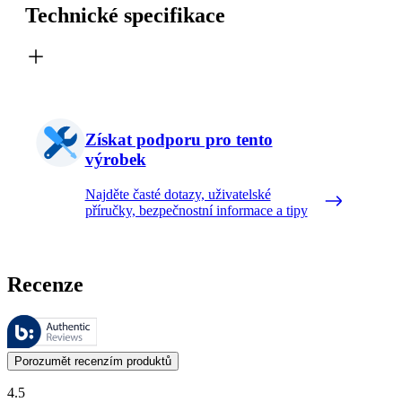
Technické specifikace
Získat podporu pro tento
výrobek
Najděte časté dotazy, uživatelské
příručky, bezpečnostní informace a tipy
Recenze
Tyto recenze spravuje společnost Bazaarvoice a jsou v souladu se zás
Zákaznické názory ve formě hodnocení výrobků a hvězdiček jsou užit
Porozumět recenzím produktů
4.5