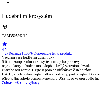
Hudební mikrosystém
TAM3505M2/12
4.5
| (2)
Recenze
| 100% Doporučuje tento produkt
Všechna vaše hudba na dosah ruky
S tímto kompaktním mikrosystémem a jeho policovými
reproduktory si budete moci dopřát skvělý stereofonní zvuk
z jakéhokoli zdroje. Užijte si poslech křišťálově čistého rádia
DAB+, snadno streamujte hudbu a podcasty, přehrávejte CD nebo
připojte jiné zdroje pomocí konektoru USB nebo vstupu audio-in.
Zobrazit všechny výhody