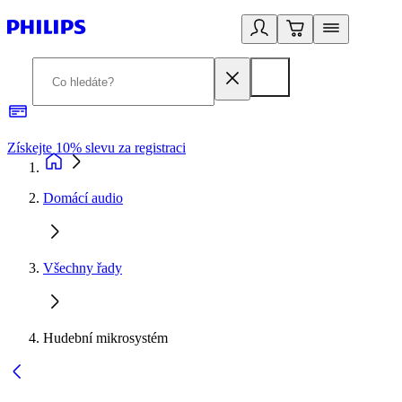
Získejte 10% slevu za registraci
3
Domácí audio
Všechny řady
Hudební mikrosystém