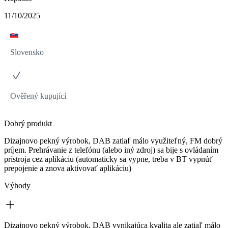
11/10/2025
Slovensko
Ověřený kupující
Dobrý produkt
Dizajnovo pekný výrobok, DAB zatiaľ málo využiteľný, FM dobrý
príjem. Prehrávanie z telefónu (alebo iný zdroj) sa bije s ovládaním
prístroja cez aplikáciu (automaticky sa vypne, treba v BT vypnúť
prepojenie a znova aktivovať aplikáciu)
Výhody
Dizajnovo pekný výrobok, DAB vynikajúca kvalita ale zatiaľ málo