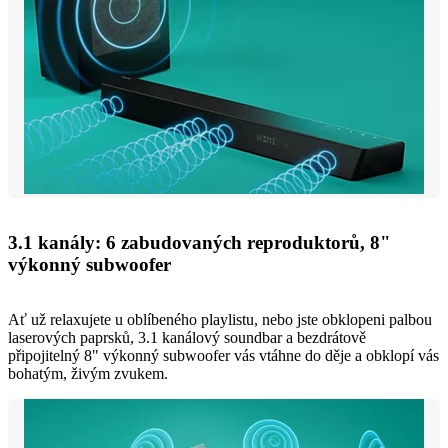
3.1 kanály: 6 zabudovaných reproduktorů, 8"
výkonný subwoofer
Ať už relaxujete u oblíbeného playlistu, nebo jste obklopeni palbou
laserových paprsků, 3.1 kanálový soundbar a bezdrátově
připojitelný 8" výkonný subwoofer vás vtáhne do děje a obklopí vás
bohatým, živým zvukem.