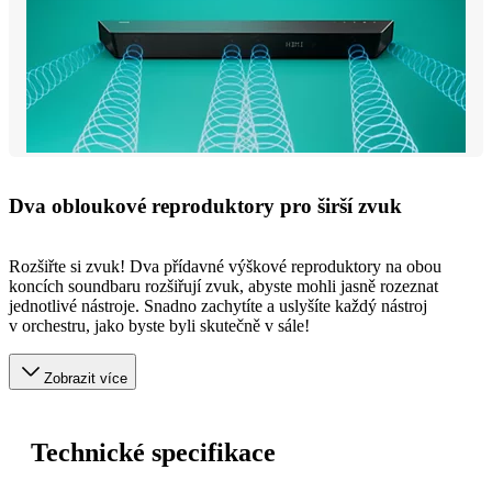
Dva obloukové reproduktory pro širší zvuk
Rozšiřte si zvuk! Dva přídavné výškové reproduktory na obou
koncích soundbaru rozšiřují zvuk, abyste mohli jasně rozeznat
jednotlivé nástroje. Snadno zachytíte a uslyšíte každý nástroj
v orchestru, jako byste byli skutečně v sále!
Zobrazit více
Technické specifikace