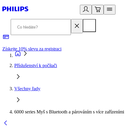
Získejte 10% slevu za registraci
3
Příslušenství k počítači
Všechny řady
6000 series Myš s Bluetooth a párováním s více zařízeními