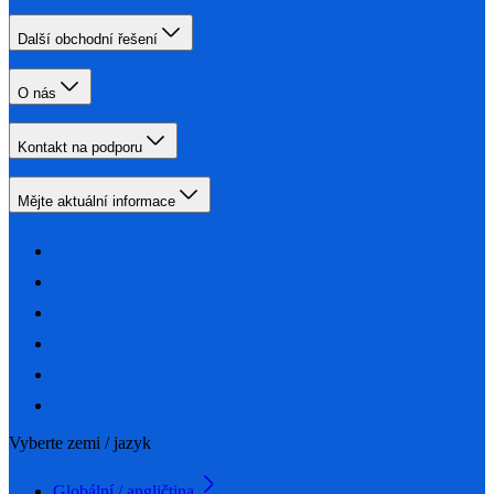
Další obchodní řešení
O nás
Kontakt na podporu
Mějte aktuální informace
Vyberte zemi / jazyk
Globální / angličtina