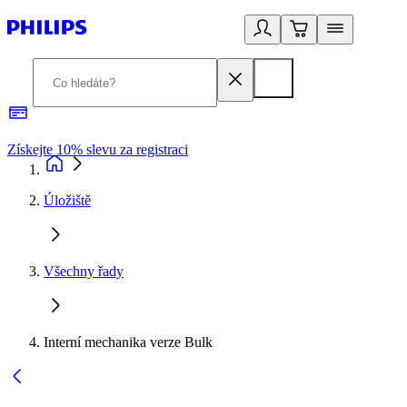
Získejte 10% slevu za registraci
3
Úložiště
Všechny řady
Interní mechanika verze Bulk