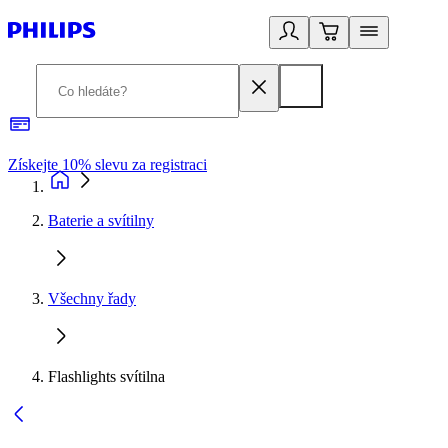
Získejte 10% slevu za registraci
3
Baterie a svítilny
Všechny řady
Flashlights svítilna