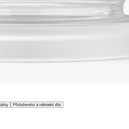
tázky
Příslušenství a náhradní díly