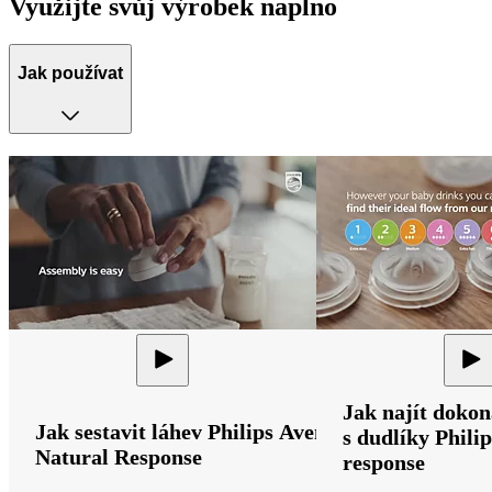
Využijte svůj výrobek naplno
Jak používat
Jak najít dokon
Jak sestavit láhev Philips Avent
s dudlíky Phili
Natural Response
response