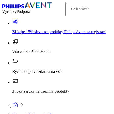
Výrobky
Podpora
Získejte 15% slevu na produkty Philips Avent za registraci
Vrácení zboží do 30 dní
Rychlá doprava zdarma na vše
3 roky záruky na všechny produkty