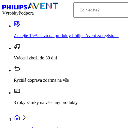
Výrobky
Podpora
Získejte 15% slevu na produkty Philips Avent za registraci
Vrácení zboží do 30 dní
Rychlá doprava zdarma na vše
3 roky záruky na všechny produkty