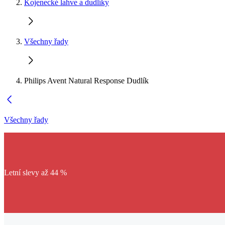
Kojenecké lahve a dudlíky
Všechny řady
Philips Avent Natural Response Dudlík
Všechny řady
Letní slevy až 44 %