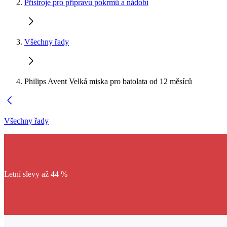
Přístroje pro přípravu pokrmů a nádobí
Všechny řady
Philips Avent Velká miska pro batolata od 12 měsíců
Všechny řady
Letní slevy až 44 %