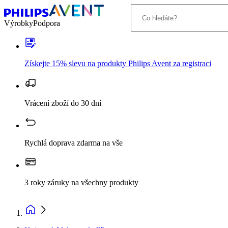
Výrobky
Podpora
Získejte 15% slevu na produkty Philips Avent za registraci
Vrácení zboží do 30 dní
Rychlá doprava zdarma na vše
3 roky záruky na všechny produkty