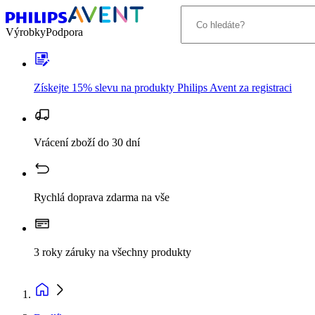
Výrobky
Podpora
Získejte 15% slevu na produkty Philips Avent za registraci
Vrácení zboží do 30 dní
Rychlá doprava zdarma na vše
3 roky záruky na všechny produkty