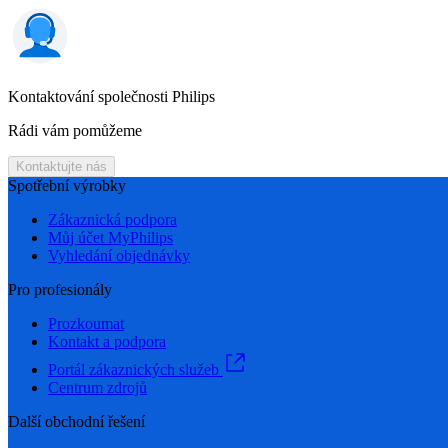
Kontaktování společnosti Philips
Rádi vám pomůžeme
Kontaktujte nás
Spotřební výrobky
Zákaznická podpora
Můj účet MyPhilips
Vyhledání objednávky
Pro profesionály
Prozkoumat
Kontakt a podpora
Portál zákaznických služeb
Centrum zdrojů
Další obchodní řešení