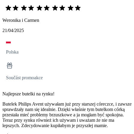
Weronika i Carmen
21/04/2025
Polska
Součást promoakce
Najlepsze butelki na rynku!
Butelek Philips Avent używałam już przy starszej córeczce, i zawsze
sprawdzały nam się idealnie. Dzięki właśnie tym butelkom córką
przestała mieć problemy brzuszkowe a ja mogłam być spokojna.
Teraz przy synku również ich używam i uważam że nie ma
lepszych. Zdecydowanie kupiłabym je przyszłej mamie.