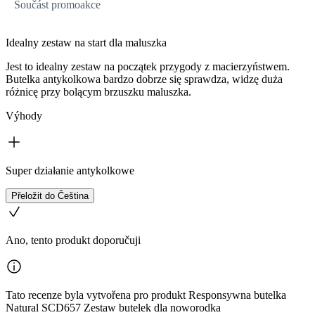
Součást promoakce
Idealny zestaw na start dla maluszka
Jest to idealny zestaw na początek przygody z macierzyństwem.
Butelka antykolkowa bardzo dobrze się sprawdza, widzę duża
różnicę przy bolącym brzuszku maluszka.
Výhody
Super działanie antykolkowe
Přeložit do Čeština
Ano, tento produkt doporučuji
Tato recenze byla vytvořena pro produkt Responsywna butelka
Natural SCD657 Zestaw butelek dla noworodka