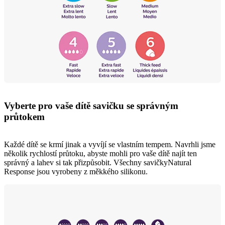
Vyberte pro vaše dítě savičku se správným
průtokem
Každé dítě se krmí jinak a vyvíjí se vlastním tempem. Navrhli jsme
několik rychlostí průtoku, abyste mohli pro vaše dítě najít ten
správný a lahev si tak přizpůsobit. Všechny savičkyNatural
Response jsou vyrobeny z měkkého silikonu.