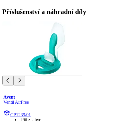
Příslušenství a náhradní díly
Avent
Ventil AirFree
CP1239/01
Pití z lahve