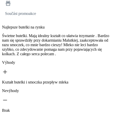
Součást promoakce
Najlepsze butelki na rynku
Świetne butelki. Mają idealny kształt co ułatwia trzymanie . Bardzo
nam się sprawdziły przy dokarmianiu Malutkiej, zaakceptowała od
razu smoczek, co mnie bardzo cieszy! Mleko nie leci bardzo
szybko, co zdecydowanie pomaga nam przy pojawiających się
kolkach. Z całego serca polecam .
Výhody
Kształt butelki i smoczka przepływ mleka
Nevýhody
Brak