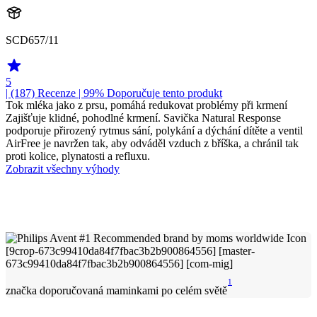
SCD657/11
5
| (187)
Recenze
| 99% Doporučuje tento produkt
Tok mléka jako z prsu, pomáhá redukovat problémy při krmení
Zajišťuje klidné, pohodlné krmení. Savička Natural Response
podporuje přirozený rytmus sání, polykání a dýchání dítěte a ventil
AirFree je navržen tak, aby odváděl vzduch z bříška, a chránil tak
proti kolice, plynatosti a refluxu.
Zobrazit všechny výhody
1
značka doporučovaná maminkami po celém světě