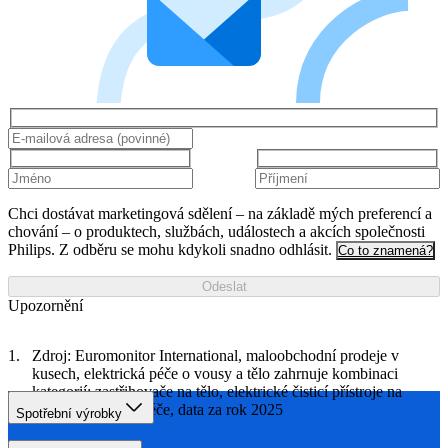
Chci dostávat marketingová sdělení – na základě mých preferencí a
chování – o produktech, službách, událostech a akcích společnosti
Philips. Z odběru se mohu kdykoli snadno odhlásit.
Co to znamená?
Odeslat
Upozornění
Zdroj: Euromonitor International, maloobchodní prodeje v
kusech, elektrická péče o vousy a tělo zahrnuje kombinaci
kategorií: zastřihovače na tělo, elektrické čisticí přístroje na
obličej a vlasová péče, data za rok 2025
Spotřební výrobky