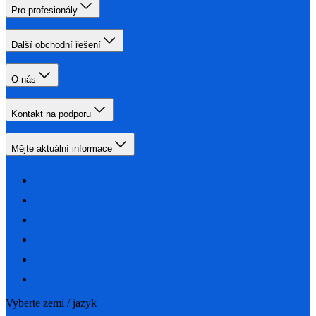
Pro profesionály
Další obchodní řešení
O nás
Kontakt na podporu
Mějte aktuální informace
Vyberte zemi / jazyk