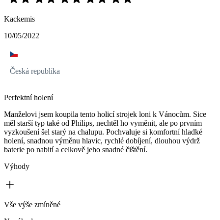
Kackemis
10/05/2022
Česká republika
Perfektní holení
Manželovi jsem koupila tento holicí strojek loni k Vánocům. Sice
měl starší typ také od Philips, nechtěl ho vyměnit, ale po prvním
vyzkoušení šel starý na chalupu. Pochvaluje si komfortní hladké
holení, snadnou výměnu hlavic, rychlé dobíjení, dlouhou výdrž
baterie po nabití a celkově jeho snadné čištění.
Výhody
Vše výše zmíněné