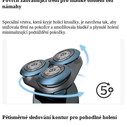
Povrch zabraňující tření pro hladké oholení bez
námahy
Speciální vrstva, která kryje holicí kroužky, je navržena tak, aby
snižovala tření na pokožce a umožňovala hladké a plynulé holení
minimalizující podráždění pokožky.
Pětisměrné sledování kontur pro pohodlné holení