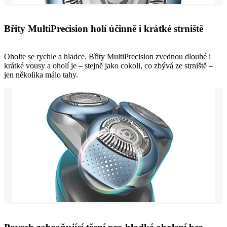
Břity MultiPrecision holí účinně i krátké strniště
Oholte se rychle a hladce. Břity MultiPrecision zvednou dlouhé i
krátké vousy a oholí je – stejně jako cokoli, co zbývá ze strniště –
jen několika málo tahy.