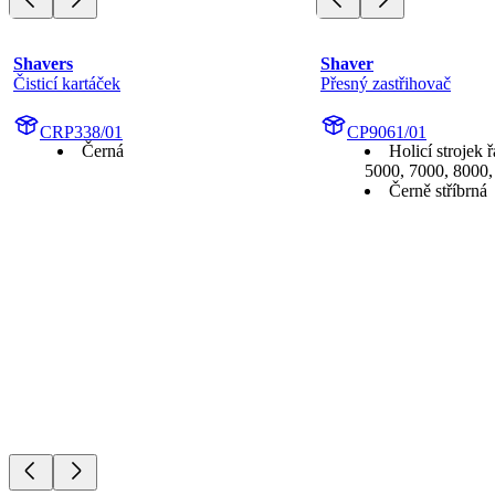
Shavers
Shaver
Čisticí kartáček
Přesný zastřihovač
CRP338/01
CP9061/01
Černá
Holicí strojek
5000, 7000, 8000,
Černě stříbrná