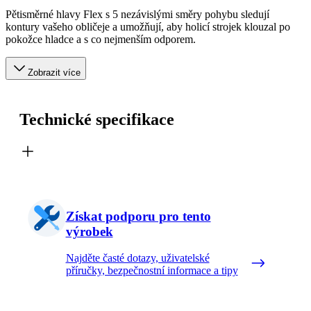
Pětisměrné hlavy Flex s 5 nezávislými směry pohybu sledují
kontury vašeho obličeje a umožňují, aby holicí strojek klouzal po
pokožce hladce a s co nejmenším odporem.
Zobrazit více
Technické specifikace
Získat podporu pro tento
výrobek
Najděte časté dotazy, uživatelské
příručky, bezpečnostní informace a tipy