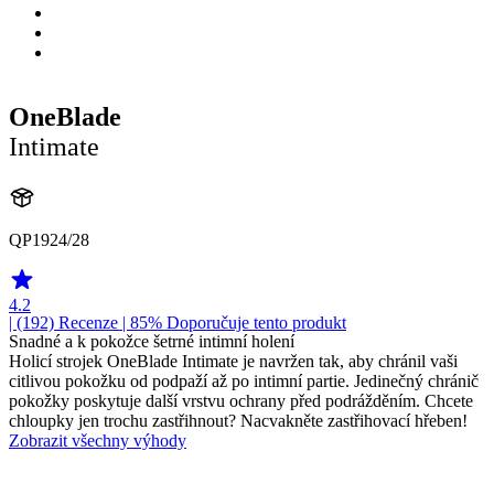
OneBlade
Intimate
QP1924/28
4.2
| (192)
Recenze
| 85% Doporučuje tento produkt
Snadné a k pokožce šetrné intimní holení
Holicí strojek OneBlade Intimate je navržen tak, aby chránil vaši
citlivou pokožku od podpaží až po intimní partie. Jedinečný chránič
pokožky poskytuje další vrstvu ochrany před podrážděním. Chcete
chloupky jen trochu zastřihnout? Nacvakněte zastřihovací hřeben!
Zobrazit všechny výhody