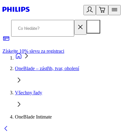
Získejte 10% slevu za registraci
3
OneBlade – zástřih, tvar, oholení
Všechny řady
OneBlade Intimate