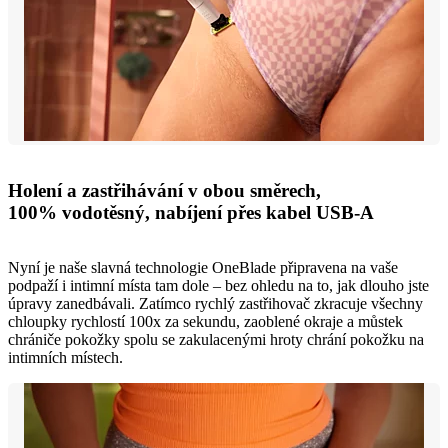
Holení a zastřihávání v obou směrech,
100% vodotěsný, nabíjení přes kabel USB-A
Nyní je naše slavná technologie OneBlade připravena na vaše
podpaží i intimní místa tam dole – bez ohledu na to, jak dlouho jste
úpravy zanedbávali. Zatímco rychlý zastřihovač zkracuje všechny
chloupky rychlostí 100x za sekundu, zaoblené okraje a můstek
chrániče pokožky spolu se zakulacenými hroty chrání pokožku na
intimních místech.