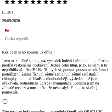
Lilie01
29/05/2026
Česká republika
Kéž bych si ho koupila už dříve!!
Jsem maximálně spokojená, výsledek holení i několik dní poté zcela
předčil veškerá má očekávání. Jediné čeho lituji, je to, že jsem si to
nepořídila už dříve!!! Ušetřila bych si spoustu spoustu nervů, času i
podráždění. Žádné říznutí, žádné zarudnutí, žádné zarůstající
chloupky, mnohem hladší a dlouhodobější výsledek než jsem
očekávala. Jednoduchá údržba i manipulace. Koupila jsem na
základě recenzí a musím říct, že nekecaly!! Fakt je to skvělej
pomocník.
Tato recenze byla vytvořena pro produkt OneBlade QP1924/30