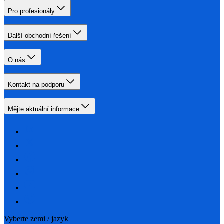
Pro profesionály
Další obchodní řešení
O nás
Kontakt na podporu
Mějte aktuální informace
Vyberte zemi / jazyk