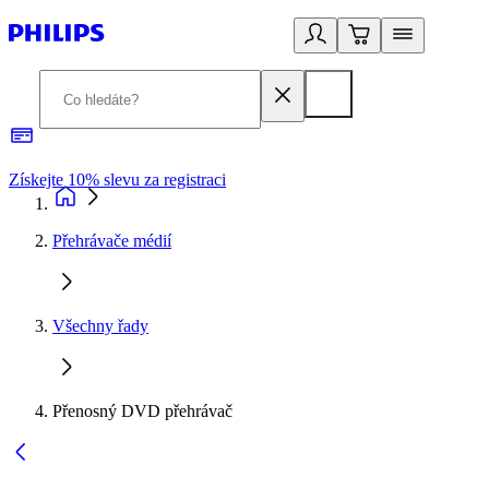
Získejte 10% slevu za registraci
3
Přehrávače médií
Všechny řady
Přenosný DVD přehrávač