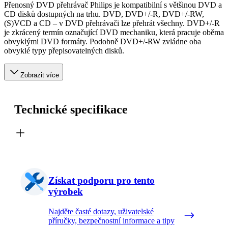
Přenosný DVD přehrávač Philips je kompatibilní s většinou DVD a
CD disků dostupných na trhu. DVD, DVD+/-R, DVD+/-RW,
(S)VCD a CD – v DVD přehrávači lze přehrát všechny. DVD+/-R
je zkrácený termín označující DVD mechaniku, která pracuje oběma
obvyklými DVD formáty. Podobně DVD+/-RW zvládne oba
obvyklé typy přepisovatelných disků.
Zobrazit více
Technické specifikace
Získat podporu pro tento
výrobek
Najděte časté dotazy, uživatelské
příručky, bezpečnostní informace a tipy