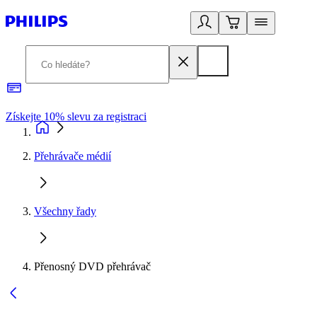
Získejte 10% slevu za registraci
3
Přehrávače médií
Všechny řady
Přenosný DVD přehrávač