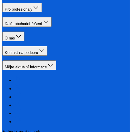
Pro profesionály
Další obchodní řešení
O nás
Kontakt na podporu
Mějte aktuální informace
Vyberte zemi / jazyk