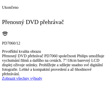
Ukončeno
Přenosný DVD přehrávač
PD7060/12
Prvotřídní kvalita obrazu
Přenosný DVD přehrávač PD7060 společnosti Philips umožňuje
vychutnání filmů a dalšího na cestách. 7"/18cm barevný LCD
displej oživuje snímky. Prohlížejte a sdílejte snadno své digitální
fotografie. Lehké a kompaktní provedení a až 6hodinové
přehrávání.
Zobrazit všechny výhody