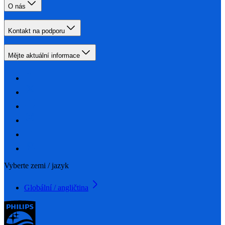
O nás
Kontakt na podporu
Mějte aktuální informace
Vyberte zemi / jazyk
Globální / angličtina