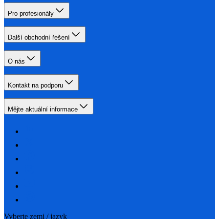
Pro profesionály
Další obchodní řešení
O nás
Kontakt na podporu
Mějte aktuální informace
Vyberte zemi / jazyk