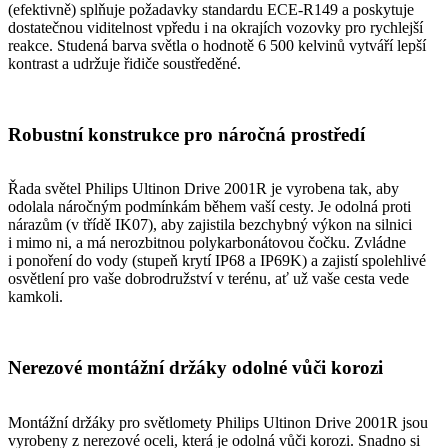
(efektivně) splňuje požadavky standardu ECE-R149 a poskytuje
dostatečnou viditelnost vpředu i na okrajích vozovky pro rychlejší
reakce. Studená barva světla o hodnotě 6 500 kelvinů vytváří lepší
kontrast a udržuje řidiče soustředěné.
Robustní konstrukce pro náročná prostředí
Řada světel Philips Ultinon Drive 2001R je vyrobena tak, aby
odolala náročným podmínkám během vaší cesty. Je odolná proti
nárazům (v třídě IK07), aby zajistila bezchybný výkon na silnici
i mimo ni, a má nerozbitnou polykarbonátovou čočku. Zvládne
i ponoření do vody (stupeň krytí IP68 a IP69K) a zajistí spolehlivé
osvětlení pro vaše dobrodružství v terénu, ať už vaše cesta vede
kamkoli.
Nerezové montážní držáky odolné vůči korozi
Montážní držáky pro světlomety Philips Ultinon Drive 2001R jsou
vyrobeny z nerezové oceli, která je odolná vůči korozi. Snadno si