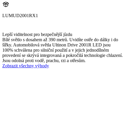
LUMUD2001RX1
UD2001RX1
Lepší viditelnost pro bezpečnější jízdu
Bílé světlo s dosahem až 390 metrů. Uvidíte ostře do dálky i do
šířky. Automobilová světla Ultinon Drive 2001R LED jsou
100% schválena pro silniční použití a v jejich jednodílném
provedení se skrývá integrovaná a pokročilá technologie chlazení.
Jsou odolná proti vodě, prachu, rzi a otřesům.
Zobrazit všechny výhody