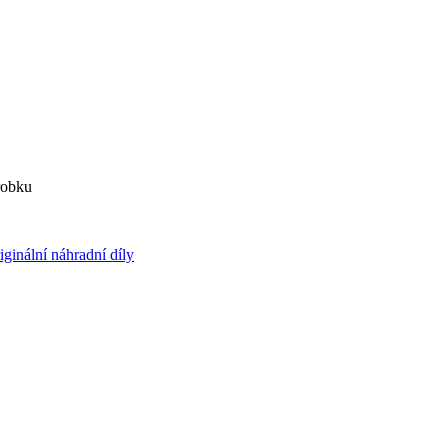
robku
iginální náhradní díly