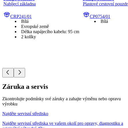
Nabíjecí základna
Plastové cestovní pouzd
CRP241/01
CP0754/01
Bílá
Bílá
Evropské země
Délka napájecího kabelu: 95 cm
2 kolíky
Záruka a servis
Zkontrolujte podmínky své záruky a zahajte výměnu nebo opravu
výrobku
Najděte servisní středisko
Najděte servisní střediska ve vašem okolí pro opravy, diagnostiku a