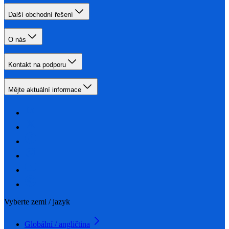
Další obchodní řešení
O nás
Kontakt na podporu
Mějte aktuální informace
Vyberte zemi / jazyk
Globální / angličtina