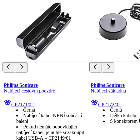
Philips Sonicare
Philips Sonicare
Nabíjecí cestovní pouzdro
Nabíjecí základna
CP2171/02
CP2172/02
Černá
Černá
Nabíjecí kabel NENÍ součástí
Délka kabelu: 
balení
S konektorem
Pokud nemáte odpovídající
nabíjecí kabel, je nutné si zakoupit
kabel USB-A – CP2149/01