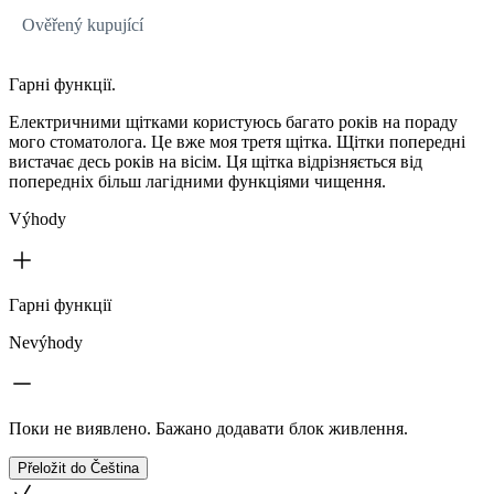
Ověřený kupující
Гарні функції.
Електричними щітками користуюсь багато років на пораду
мого стоматолога. Це вже моя третя щітка. Щітки попередні
вистачає десь років на вісім. Ця щітка відрізняється від
попередніх більш лагідними функціями чищення.
Výhody
Гарні функції
Nevýhody
Поки не виявлено. Бажано додавати блок живлення.
Přeložit do Čeština