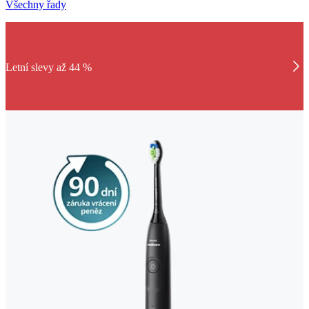
Všechny řady
Letní slevy až 44 %