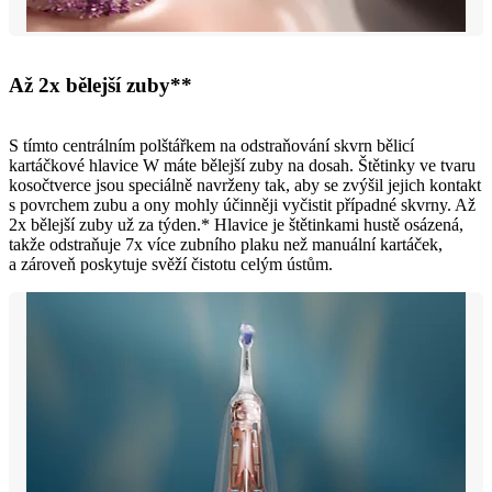
Až 2x bělejší zuby**
S tímto centrálním polštářkem na odstraňování skvrn bělicí
kartáčkové hlavice W máte bělejší zuby na dosah. Štětinky ve tvaru
kosočtverce jsou speciálně navrženy tak, aby se zvýšil jejich kontakt
s povrchem zubu a ony mohly účinněji vyčistit případné skvrny. Až
2x bělejší zuby už za týden.* Hlavice je štětinkami hustě osázená,
takže odstraňuje 7x více zubního plaku než manuální kartáček,
a zároveň poskytuje svěží čistotu celým ústům.