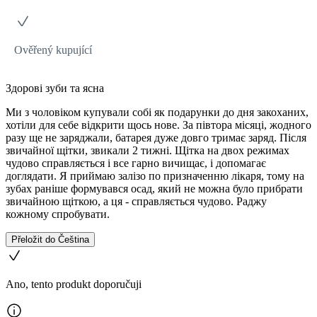
Ověřený kupující
Здорові зуби та ясна
Ми з чоловіком купували собі як подарунки до дня закоханих,
хотіли для себе відкрити щось нове. За півтора місяці, жодного
разу ще не заряджали, батарея дуже довго тримає заряд. Після
звичайної щітки, звикали 2 тижні. Щітка на двох режимах
чудово справляється і все гарно вичищає, і допомагає
доглядати. Я приймаю залізо по призначенню лікаря, тому на
зубах раніше формувався осад, який не можна було прибрати
звичайною щіткою, а ця - справляється чудово. Раджу
кожному спробувати.
Přeložit do Čeština
Ano, tento produkt doporučuji