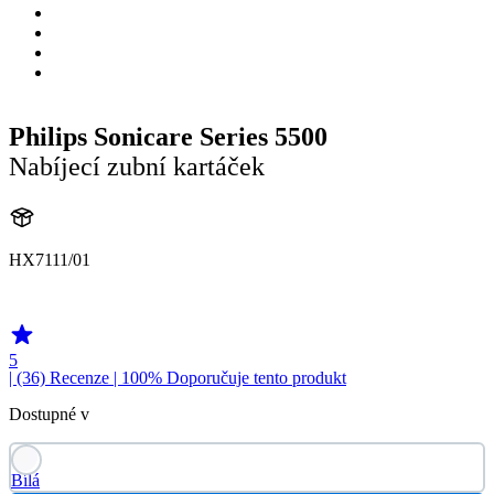
Philips Sonicare Series 5500
Nabíjecí zubní kartáček
HX7111/01
HX711B
5
| (36)
Recenze
| 100% Doporučuje tento produkt
Dostupné v
Bílá