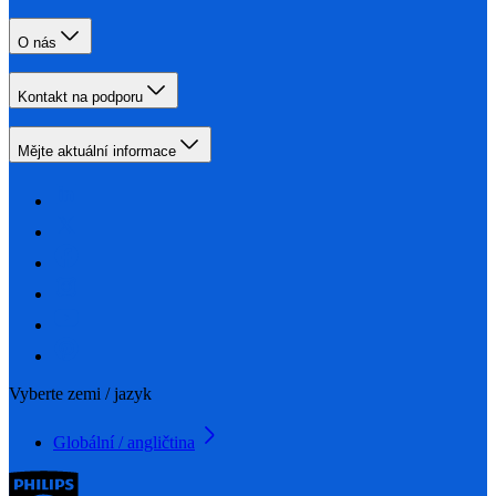
O nás
Kontakt na podporu
Mějte aktuální informace
Vyberte zemi / jazyk
Globální / angličtina