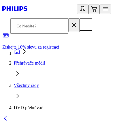
Získejte 10% slevu za registraci
3
Přehrávače médií
Všechny řady
DVD přehrávač