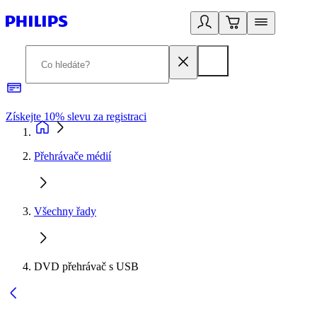
Získejte 10% slevu za registraci
3
Přehrávače médií
Všechny řady
DVD přehrávač s USB