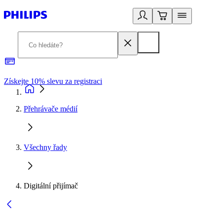
Získejte 10% slevu za registraci
3
Přehrávače médií
Všechny řady
Digitální přijímač