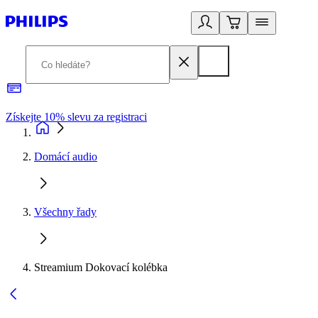
Získejte 10% slevu za registraci
3
Domácí audio
Všechny řady
Streamium Dokovací kolébka