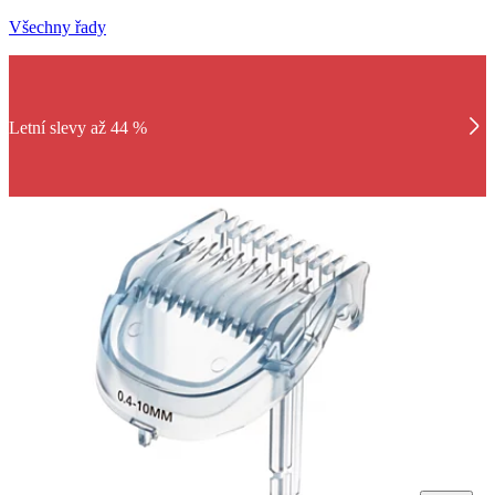
Všechny řady
Letní slevy až 44 %