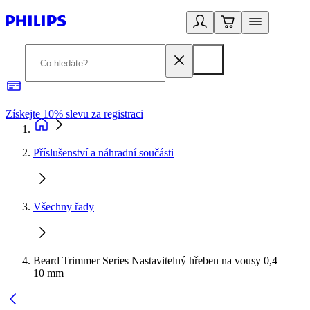
Získejte 10% slevu za registraci
3
Příslušenství a náhradní součásti
Všechny řady
Beard Trimmer Series Nastavitelný hřeben na vousy 0,4–
10 mm