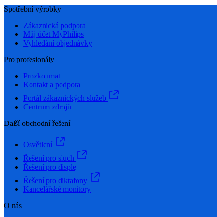
Spotřební výrobky
Zákaznická podpora
Můj účet MyPhilips
Vyhledání objednávky
Pro profesionály
Prozkoumat
Kontakt a podpora
Portál zákaznických služeb
Centrum zdrojů
Další obchodní řešení
Osvětlení
Řešení pro sluch
Řešení pro displej
Řešení pro diktafony
Kancelářské monitory
O nás