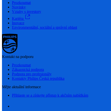
Prozkoumat
Novinky
Vztahy s investory
Kariéra
Inovace
Environmentální, sociální a správní oblast
Kontakt na podporu
Prozkoumat
Zákaznická podpora
Podpora pro profesionály
Kontakty Philips Česká republika
Mějte aktuální informace
Přihlaste se a získejte přístup k akčním nabídkám