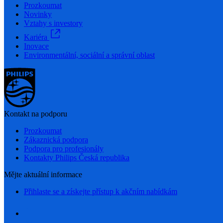
Prozkoumat
Novinky
Vztahy s investory
Kariéra
Inovace
Environmentální, sociální a správní oblast
Kontakt na podporu
Prozkoumat
Zákaznická podpora
Podpora pro profesionály
Kontakty Philips Česká republika
Mějte aktuální informace
Přihlaste se a získejte přístup k akčním nabídkám