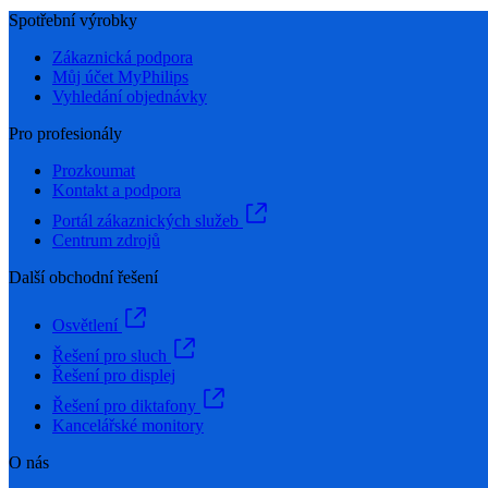
Spotřební výrobky
Zákaznická podpora
Můj účet MyPhilips
Vyhledání objednávky
Pro profesionály
Prozkoumat
Kontakt a podpora
Portál zákaznických služeb
Centrum zdrojů
Další obchodní řešení
Osvětlení
Řešení pro sluch
Řešení pro displej
Řešení pro diktafony
Kancelářské monitory
O nás