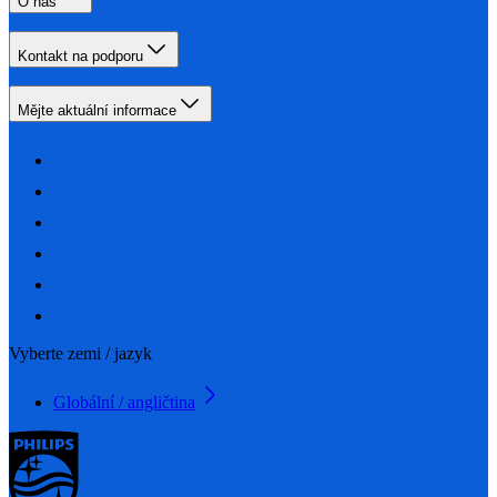
O nás
Kontakt na podporu
Mějte aktuální informace
Vyberte zemi / jazyk
Globální / angličtina