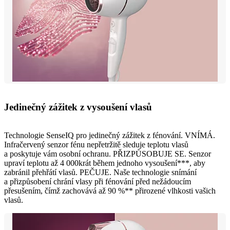
Jedinečný zážitek z vysoušení vlasů
Technologie SenseIQ pro jedinečný zážitek z fénování. VNÍMÁ.
Infračervený senzor fénu nepřetržitě sleduje teplotu vlasů
a poskytuje vám osobní ochranu. PŘIZPŮSOBUJE SE. Senzor
upraví teplotu až 4 000krát během jednoho vysoušení***, aby
zabránil přehřátí vlasů. PEČUJE. Naše technologie snímání
a přizpůsobení chrání vlasy při fénování před nežádoucím
přesušením, čímž zachovává až 90 %** přirozené vlhkosti vašich
vlasů.