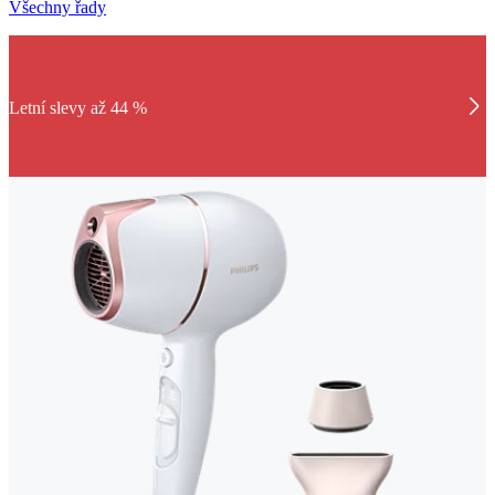
Všechny řady
Letní slevy až 44 %