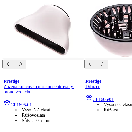
Prestige
Prestige
Zúžená koncovka pro koncentrovaný 
Difuzér
proud vzduchu
CP1696/01
Vysoušeč vlas
CP1695/01
Vysoušeč vlasů
Růžová
Růžovozlatá
Šířka: 10,5 mm