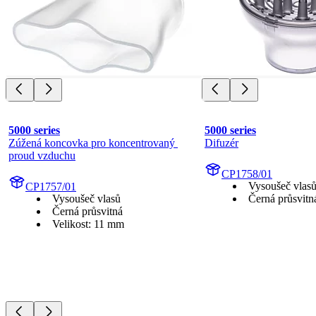
5000 series
5000 series
Zúžená koncovka pro koncentrovaný 
Difuzér
proud vzduchu
CP1758/01
Vysoušeč vlas
CP1757/01
Vysoušeč vlasů
Černá průsvitn
Černá průsvitná
Velikost: 11 mm