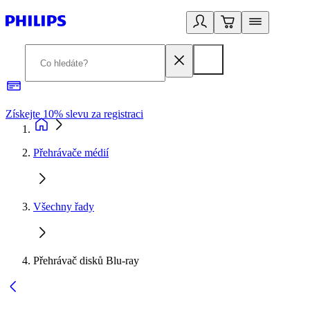
Získejte 10% slevu za registraci
3
Přehrávače médií
Všechny řady
Přehrávač disků Blu-ray